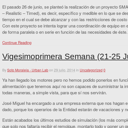
El pasado 26 de junio, se planteó la realización de un proyecto S
– Realistic – Timed), es decir, específico y medible en lo que se d
tiempo en el cual se debe alcanzar y con las restricciones de costo 
Con este proyecto se intenta lograr una coordinación de equipo en e
de forma paralela o en serie en función de las necesidades de éste
Continue Reading
Vigesimoprimera Semana (21-25 Ju
By
Soto Moraleja - Urban Lab
on
29 julio, 2014
in
Uncategorized
0
Ya han llegado los motores pero no hemos podido ponerlos en func
alimentación que tenemos aquí no son capaces de suministrar la i
todas maneras, a simple vista, para que sí nos servirán.
José Miguel ha encargado a una empresa externa que nos hagan el
dado, porque los operarios de la Entidad estarán de vacaciones y 
Están acabados los últimos estudios de simulación (los más complet
que solo nos faltaría recibir el remolque, montarlo todo y poner un