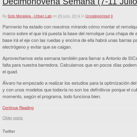
Decimonovena Semana (7-11 Julio
By
Soto Moraleja - Urban Lab
on
29 julio, 2014
in
Uncategorized
0
Parmenio ha estado con nosotros mirando cómo montar el remolqu
marco sobre el que irá puesta la base del remolque (una chapa de a
base irá el eje con las ruedas y encima de ella habrá unas barras pa
electrógeno y evitar que se caigan.
Aprovechamos esta semana también para llamar a Antonio de SICAL
falta para nuestra barredora. Calculamos que en pocos días podemo
el quad.
Álvaro ha empezado a realizar los estudios para la optimización del
y con unos modelos que todavía no son los definitivos porque el cu
momento, según el programa, todo funciona bien.
Continue Reading
Older posts
Twitter